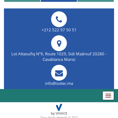
+212 522 97 50 51
Lot Attaoufiq N°9, Route 1029, Sidi Maârouf 20280 -
Casablanca Maroc
info@isotec.ma
Toggl
navig
by VIVACE
Tous droits réservés © 2017